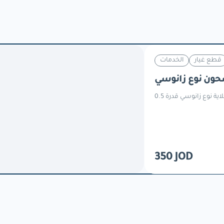
قطع غيار
الخدمات
حون نوع زانوسي
350 JOD