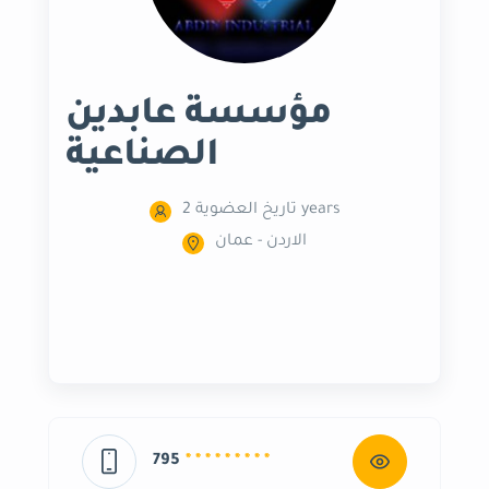
مؤسسة عابدين
الصناعية
تاريخ العضوية 2 years
الاردن - عمان
795
* * * * * * * * *