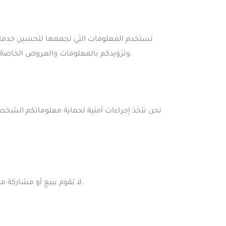
نستخدم المعلومات التي نجمعها لتحسين خدمات
وتزويدكم بالمعلومات والعروض الخاصة التي قد تكون ذات اهتمام لكم. قد نستخدم المعلومات أيضًا للاتصال بكم بشأن الأخبار والتحديثات المهمة المتعلقة بخدماتنا.
نحن نتخذ إجراءات أمنية لحماية معلوماتكم الشخص
لا نقوم ببيع أو مشاركة معلوماتكم الشخصية مع أطراف ثالثة بدون موافقتكم الصريحة، ما لم يكن مطلوبًا قانونيًا أو في حالة الالتزام بمتطلبات قانونية.