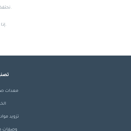
نحتفظ بحق تحديث أو تعديل سياسة الخصوصية هذه من وقت لآخر. يُرجى مراجعة هذه الصفحة بانتظام للحصول على آخر التحديثات.
إذا كان لديكم أي أسئلة أو استفسارات بشأن سياسة الخصوصية لدينا، يُرجى التواصل معنا عبر [عنوان البريد الإلكتروني للاتصال].
تصني
معدات صن
الخ
تزويد مواد 
وصفات ط