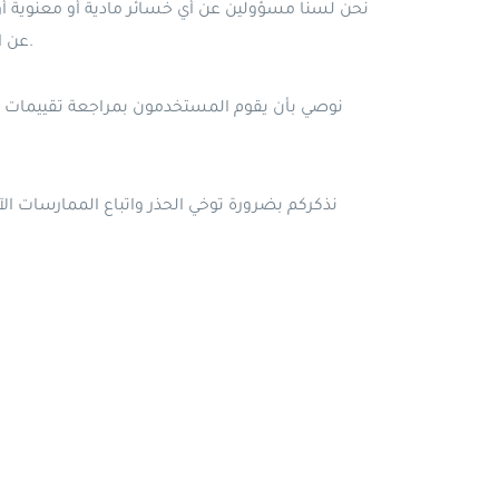
نحن لسنا مسؤولين عن أي خسائر مادية أو معنوية أو 
عن التحقق من صحة وجودة ومطابقة المنتجات أو الخدمات المعروضة، وأن يتخذوا الاحتياطات اللازمة قبل القيام بأي عملية تجارية.
نوصي بأن يقوم المستخدمون بمراجعة تقييمات ال
نذكركم بضرورة توخي الحذر واتباع الممارسات الآم