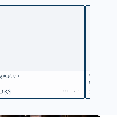
مميز
والمناطق السياحية
لحم برغر بقري 
(DEMO)
1442 مشاهدات