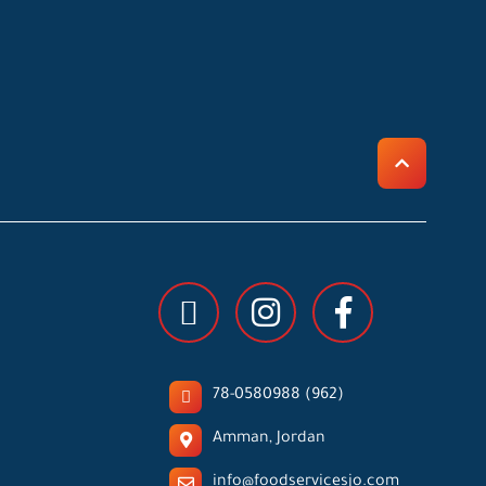
78-0580988 (962)
Amman, Jordan
info@foodservicesjo.com