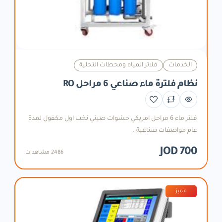
الخدمات
فلاتر المياه ومحطات التحلية
نظام فلترة ماء صناعي 6 مراحل RO
فلتر ماء 6 مراحل امريكي حشوات صيني نخب اول مكفول لمدة
عام مواصفات صناعية .
700 JOD
2486 مشاهدات
مميز