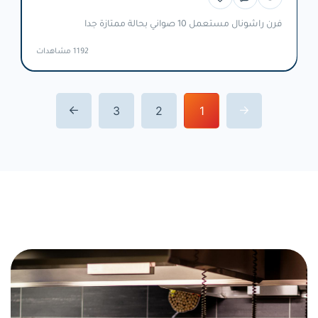
فرن راشونال مستعمل 10 صواني بحالة ممتازة جدا
1192 مشاهدات
3
2
1