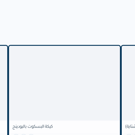
تاية)
كيكة البسكوت بالبودينج