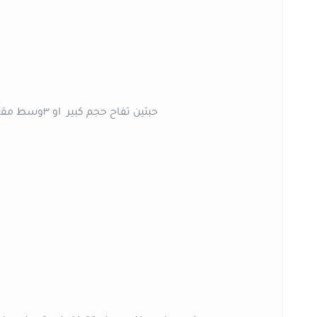
-حبتين تفاح حجم كبير او ٣وسط مقشرين ومقطعين مكعبات وسط ويفضل أن يكون اخضر