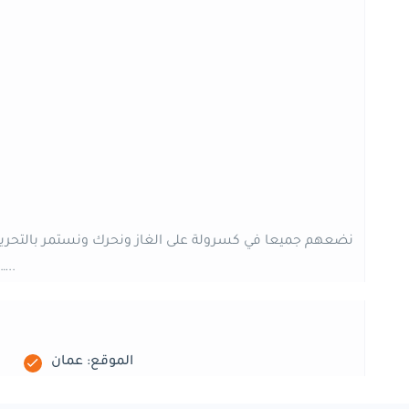
نضعهم جميعا في كسرولة على الغاز ونحرك ونستمر بالتحريك ح
بحرارة الغرفة سنلاحظ انه اشتد اكثر ونقوم بتزيين
الموقع: عمان