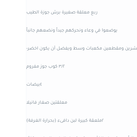
ربع معلقة صغيرة برش جوزة الطيب
يوضعوا في وعاء ونحركهم جيداً ونضعهم جانباً
٣/٢ كوب جوز مفروم
٤بيضات
معلقتين صغار فانيلا
٢ملعقة كبيرة لبن دافىء (بحرارة الغرفة)