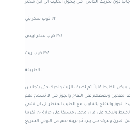
باً دون تحريك الكأس حتى يتحول الحليب الى لبن متخثر
١/٢ كوب سكر بني
٣/٤ كوب سكر ابيض
٣/٤ كوب زيت
الطريقة :
ى يبيض الخليط قليلاً ثم نضيف الزيت ونحرك حتى يتجانس
يط الطحين ونضعهم على التفاح والجوز حتى لا نسمح لهم
 الجوز والتفاح بالتناوب مع الحليب المتخثر الى ان تنتهي
الكمية ….ندهن القالب بالزيت ونرشه بالطحين ونوزع الخليط وندخله على فرن محمى مسبقا على حرارة ١٨٠ تقريبا