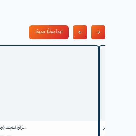
ابدأ بحثًا جديدًا
نيا بالسبانخ والفطر
حرّاق اصبعه(رش