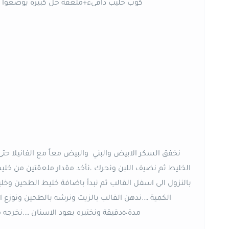
كوب حليب دافىء+ملعقة خل كبيرة يوضعوا جان
نخفق السكر الابيض والبني والبيض معاً مع الفانيلا حت
الخليط ثم نضيف اللبن ونحرك ،نأخد مقدار ملعقتين من خل
بالنزول الى اسفل القالب ثم نبدأ باضافة خليط الطحين وخليط
مدة٥٠دقيقة ونختبره بعود الاسنان ….نخرجه من الفرن ونتركه حتى يبرد ثم نزينه بصوص التوفي السريع