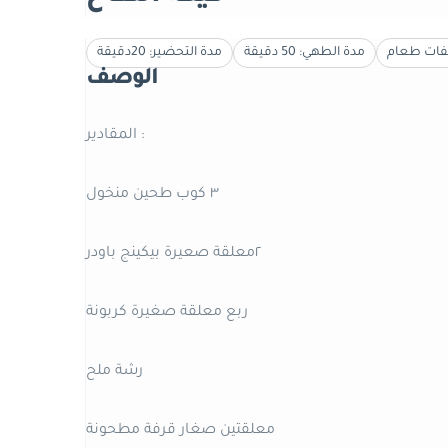
ات طعام
مدة الطهي: 50 دقيقة
مدة التحضير: 20دقيقة
الوصف
المقادير :
٣ كوب طحين منخول
٢معلقة صعيرة بيكينج باودر
ربع معلقة صغيرة كربونة
رشة ملح
معلقتين صغار قرفة مطحونة