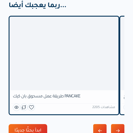
ربما يعجبك أيضا...
ودينج
طريقة عمل مسحوق بان كيك PANCAKE
2205 مشاهدات
ابدأ بحثًا جديدًا