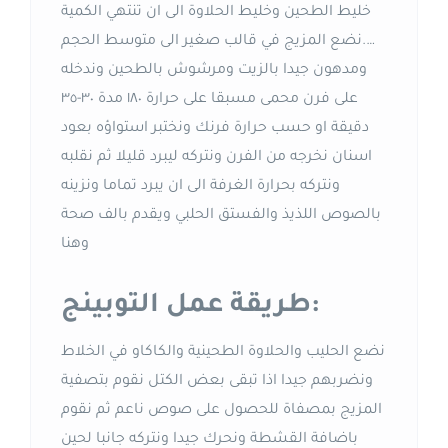
خليط الطحين وخليط الحلاوة الى ان تنتهي الكمية
….نضع المزيج في قالب صغير الى متوسط الحجم
ومدهون جيدا بالزيت ومرشوش بالطحين وندخله
على فرن محمى مسبقا على حرارة ١٨٠ مدة ٣٠-٣٥
دقيقة او حسب حرارة فرنك ونختبر استواؤه بعود
اسنان نخرجه من الفرن ونتركه ليبرد قليلا ثم نقلبه
ونتركه بحرارة الغرفة الى ان يبرد تماما ونزينه
بالصوص اللذيذ والفستق الحلبي ويقدم بالف صحة
وهنا
طريقة عمل التوبينج:
نضع الحليب والحلاوة الطحينية والكاكاو في الخلاط
ونضربهم جيدا اذا تبقى بعض الكتل نقوم بتصفية
المزيج بمصفاة للحصول على صوص ناعم ثم نقوم
باضافة القشطة ونحرك جيدا ونتركه جانبا لحين