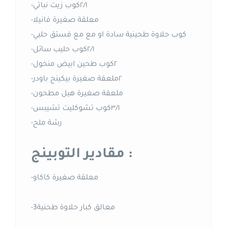
-٢/١كوب زيت نباتي
-معلقة صغيرة فانيلا
-كوب حلاوة طحينية سادة او مع مع فستق حلبي
-٢/١كوب حليب سائل
-٢كوب طحين ابيض منخول
-٢ملعقة صغيرة بيكينج باودر
-ملعقة صغيرة هيل مطحون
-٣/١كوب تشوكليت تشيبس
-رشة ملح
مقادير التوبينج :
-معلقة صغيرة كاكاو
-3معالق كبار حلاوة طحنية