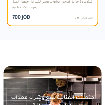
فلتر ماء 6 مراحل امريكي حشوات صيني نخب اول مكفول لمدة
عام مواصفات صناعية .
700 JOD
2451 مشاهدات
منصتك المثالية لبيع وشراء معدات