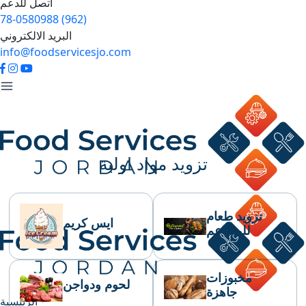
اتصل للدعم
78-0580988 (962)
البريد الالكتروني
info@foodservicesjo.com
تزويد مواد اولية
تزويد طعام
ايس كريم
للمطاعم
مخبوزات
لحوم ودواجن
جاهزة
الرئيسية