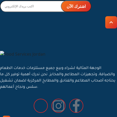
جلايات صحون
قطع غيار ماكنات قهوة
خدمات الصيانة و تركيب واستشارات
تأجير المعدات
ملابس مهنية
تعبئة و تغليف
تفصيل انظمة شفط الابخرة والتهوية
خدمات التنظيف
فلاتر المياه ومحطات التحلية
مواد تنظيف وتعقيم ومعداتها
تزويد مواد اولية
الوجهة المثالية لشراء وبيع جميع مستلزمات خدمات الطعام
مستلزمات انتاج مخبوزات وحلويات
والضيافة، وتجهيزات المطاعم والمخابز. نحن ندرك أهمية توفير كل ما
مخبوزات جاهزة
يحتاجه أصحاب المطاعم والفنادق والمطابخ المركزية لضمان تشغيل
تزويد طعام للمطاعم
سلس ونجاح أعمالهم.
لحوم ودواجن
ايس كريم
دخول
تسجيل