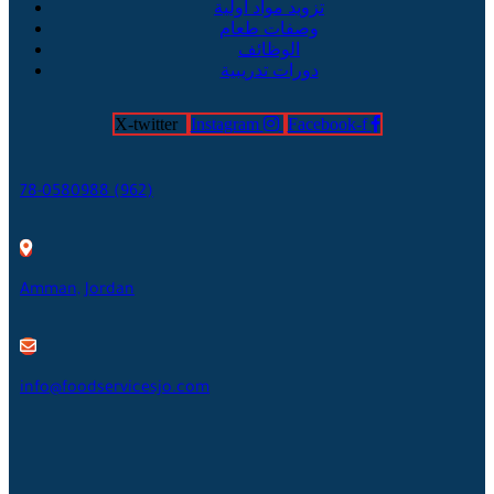
تزويد مواد اولية
وصفات طعام
الوظائف
دورات تدريبية
X-twitter
Instagram
Facebook-f
78-0580988 (962)
Amman, Jordan
info@foodservicesjo.com