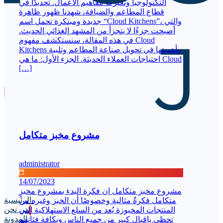
التكنولوجيا وتغيرت مفاهيم الأعمال. تحديدًا في
قطاع المطاعم والضيافة، شهدنا ظهور ظاهرة
جديدة ومبتكرة تحمل اسم “Cloud Kitchens”، والتي
أصبحت جزءًا لا يتجزأ من المشهد الغذائي الحديث.
في هذه المقالة، سنستكشف مفهوم Cloud
Kitchens وأهميتها في تحويل صناعة المطاعم وتلبية
احتياجات العملاء الحديثة. الجزء الأول: ما هي Cloud
[…]
مشروع مخبز متكامل
administrator
14/07/2023
مشروع مخبز متكامل إن فكرة البدء بمشروع مخبزٍ
الرئيسية
متكامل فكرةٌ مثالية وخصوصًا أن الخبز وغيره من
من نحن
المنتجات المخبوزة يُعد من السلع الاستهلاكية التي
المدونة
تحظى بإقبالٍ كبيرٍ من جميع الناس وبكافة فئاتهم