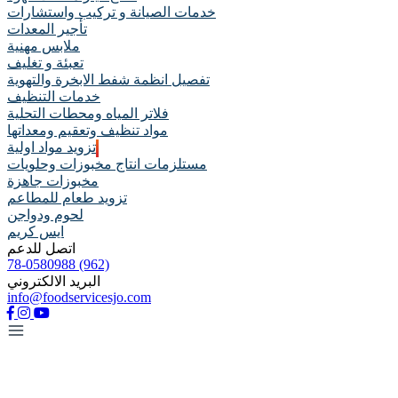
خدمات الصيانة و تركيب واستشارات
تأجير المعدات
ملابس مهنية
تعبئة و تغليف
تفصيل انظمة شفط الابخرة والتهوية
خدمات التنظيف
فلاتر المياه ومحطات التحلية
مواد تنظيف وتعقيم ومعداتها
تزويد مواد اولية
مستلزمات انتاج مخبوزات وحلويات
مخبوزات جاهزة
تزويد طعام للمطاعم
لحوم ودواجن
ايس كريم
اتصل للدعم
78-0580988 (962)
البريد الالكتروني
info@foodservicesjo.com