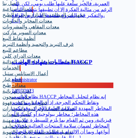
اتصل بنا
العمرية، فالخبز سلعة عليها طلب يومي، لكن على
معدات صناعية
الرغم من مثالية الفكرة إلا ان تطبيقها يتطلب التأني
تجهيزات المطاعم والفنادق وأجهزة الطبخ
والتفكير قبل الشروع بتنفيذها على أرض الواقع،
[…]
معدات المخابز والحلويات
معدات المقاهي والمشروبات
معدات السوبر ماركت
أنظمة نقاط البيع
غرف التبريد والتجميد وأنظمة التبريد
مطاعم للبيع
معدات الدراي كلين
متطلبات شهادة الهاسب HACCP
معدات التغليف وخطوط إنتاج المواد الغذائية
الخدمات
أعمال الاستانلس ستيل
قطع غيار
administrator
معدات طبخ
14/07/2023
افران كهربائية
نظام الهاسب HACCP إنه نظام لتحليل المخاطر
جلايات صحون
ونقاط التحكم الحرجة، إذ أن الغاية منه تحديد
قطع غيار ماكنات قهوة
المخاطر المهددة للسلامة العامة للأفراد، وقد تكون
خدمات الصيانة و تركيب واستشارات
هذه المخاطر؛ مخاطر بيولوجية أو كيميائية أو
تأجير المعدات
فيزيائية، ومن ثم القيام بما يلزم للسيطرة على هذه
ملابس مهنية
المخاطر لضمان سلامة المنتجات الغذائية باختلاف
تعبئة و تغليف
أنواعها. وبما أن الالتزام بمتطلبات القانونية للجهات
تفصيل انظمة شفط الابخرة والتهوية
الرقابية والتشريعية فيما يتعلق […]
خدمات التنظيف