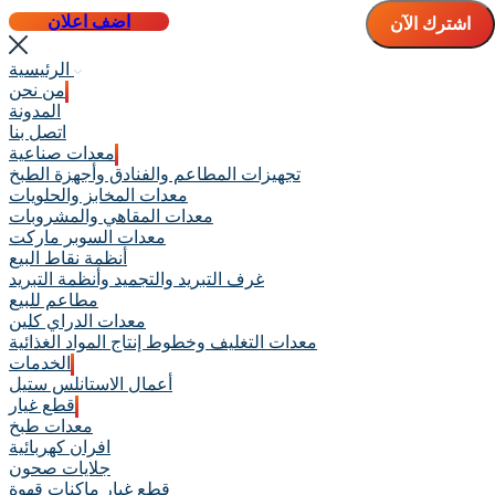
اضف اعلان
الرئيسية
من نحن
المدونة
اتصل بنا
معدات صناعية
تجهيزات المطاعم والفنادق وأجهزة الطبخ
معدات المخابز والحلويات
معدات المقاهي والمشروبات
معدات السوبر ماركت
أنظمة نقاط البيع
غرف التبريد والتجميد وأنظمة التبريد
مطاعم للبيع
معدات الدراي كلين
معدات التغليف وخطوط إنتاج المواد الغذائية
الخدمات
أعمال الاستانلس ستيل
قطع غيار
معدات طبخ
افران كهربائية
جلايات صحون
قطع غيار ماكنات قهوة