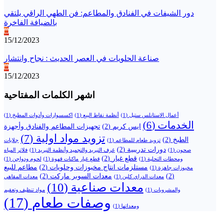
دور الشيفات في الفنادق والمطاعم: فن الطهي الراقي يلتقي
بالضيافة الفاخرة
15/12/2023
صناعة الحلويات في العصر الحديث : نجاح وانتشار
15/12/2023
اشهر الكلمات المفتاحية
أعمال الاستانلس ستيل
(1)
أنظمة نقاط البيع
(1)
اكسسوارات وأدوات المطبخ
(1)
الخدمات
(6)
ايس كريم
(2)
تجهيزات المطاعم والفنادق وأجهزة
تزويد مواد اولية
(7)
الطبخ
(2)
تزويد طعام للمطاعم
(1)
جلايات
دورات تدريبية
(2)
صحون
(1)
غرف التبريد والتجميد وأنظمة التبريد
(1)
فلاتر المياه
قطع غيار
(2)
ومحطات التحلية
(1)
قطع غيار ماكنات قهوة
(1)
لحوم ودواجن
(1)
مستلزمات انتاج مخبوزات وحلويات
(2)
مطاعم للبيع
مخبوزات جاهزة
(1)
(2)
معدات السوبر ماركت
(2)
معدات الدراي كلين
(1)
معدات المقاهي
معدات صناعية
(10)
والمشروبات
(1)
مواد تنظيف وتعقيم
وصفات طعام
(17)
ومعداتها
(1)