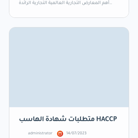
أهم المعارض التجارية العالمية التجارية الرائدة
للأغذية والمشروبات، معرض جلفود للتصنيع 2023
الذي سيقام في مركز دبي التجاري العالمي– طريق
الشيخ زايد في دبي- الإمارات العربية المتحدة، حيث
ستجتمع شركات التصنيع والموردين في مجال
الأغذية والمشروبات تحت سقفٍ واحد خلال الفترة
الممتدة من 7 إلى 9 نوفمبر […]
متطلبات شهادة الهاسب HACCP
administrator
14/07/2023