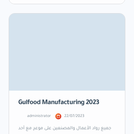
تحولات كبيرة، وأصبحت تشهد انتشارًا هائلاً في هذا
العصر الحديث. تطور صناعة الحلويات: شهدت
تكنولوجيا إنتاج الحلويات تطورات هائلة، حيث
يستخدم الصانعون أحدث المعدات لتحقيق الجودة
العالية والفعالية في الإنتاج. يتجه المستهلكون نحو
الصحة والتغذية، […]
Gulfood Manufacturing 2023
administrator
22/07/2023
جميع رواد الأعمال والمصنعين على موعدٍ مع أحد