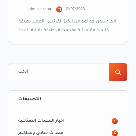
administrator
12/07/2023
الكروسون هو نوع من الخبز الفرنسي المميز بطبقة
خارجية مقرمشة ومحمصة وطبقة داخلية ناعمة
ومرنة. وهو يعتبر من المنتجات الخبزية الشهيرة في
جميع أنحاء العالم، ويستخدم في تحضير العديد من
الأطباق الشهية مثل الساندويشات والبانيني
والتارت والبرجر وغيرها الكثير. يتميز الكروسون
بطعمه الرائع والمميز، حيث يحتوي على نسبة عالية
من الزبدة، مما يمنحه نكهة غنية […]
التصنيفات
اخبار المعدات الصناعية
7
معدات فنادق ومطاعم
2