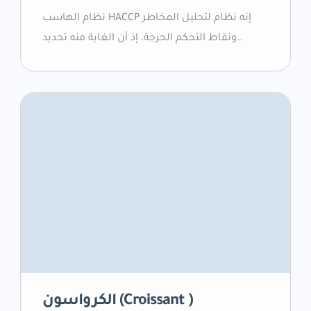
نظام الهاسب HACCP إنه نظام لتحليل المخاطر
ونقاط التحكم الحرجة، إذ أن الغاية منه تحديد
المخاطر المهددة للسلامة العامة للأفراد، وقد
تكون هذه المخاطر؛ مخاطر بيولوجية أو كيميائية أو
فيزيائية، ومن ثم القيام بما يلزم للسيطرة على هذه
المخاطر لضمان سلامة المنتجات الغذائية باختلاف
أنواعها. وبما أن الالتزام بمتطلبات القانونية
للجهات الرقابية والتشريعية فيما يتعلق […]
الكرواسون (Croissant )