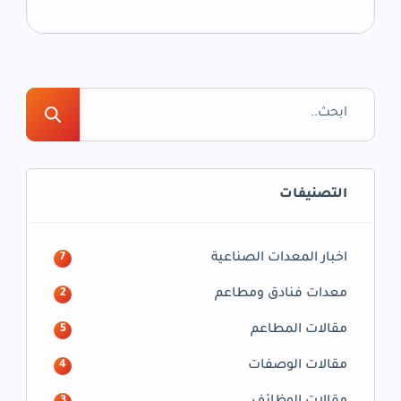
المطاعم والضيافة، شهدنا ظهور ظاهرة جديدة
ومبتكرة تحمل اسم “Cloud Kitchens”، والتي
أصبحت جزءًا لا يتجزأ من المشهد الغذائي الحديث.
في هذه المقالة، سنستكشف مفهوم Cloud
Kitchens وأهميتها في تحويل صناعة المطاعم
وتلبية احتياجات العملاء الحديثة. الجزء الأول: ما هي
Cloud […]
التصنيفات
اخبار المعدات الصناعية
7
معدات فنادق ومطاعم
2
مقالات المطاعم
5
مقالات الوصفات
4