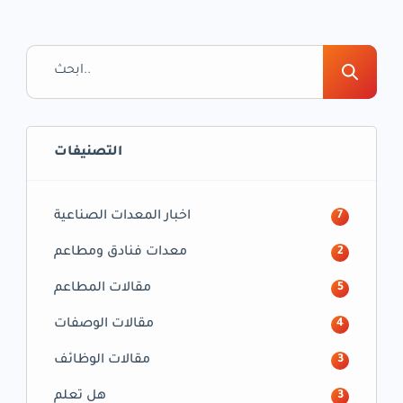
جميع أنحاء العالم، ويستخدم في تحضير العديد من
الأطباق الشهية مثل الساندويشات والبانيني
والتارت والبرجر وغيرها الكثير. يتميز الكروسون
بطعمه الرائع والمميز، حيث يحتوي على نسبة عالية
من الزبدة، مما يمنحه نكهة غنية […]
التصنيفات
اخبار المعدات الصناعية
7
معدات فنادق ومطاعم
2
مقالات المطاعم
5
مقالات الوصفات
4
مقالات الوظائف
3
هل تعلم
3