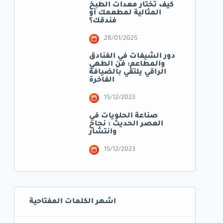
كيف تختار معدات الطبخ
المثالية لمطعمك أو
فندقك؟
28/01/2025
دور الشيفات في الفنادق
والمطاعم: فن الطهي
الراقي يلتقي بالضيافة
الفاخرة
15/12/2023
صناعة الحلويات في
العصر الحديث : نجاح
وانتشار
15/12/2023
اشهر الكلمات المفتاحية