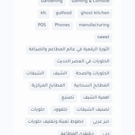
Gardening
Gaming & Console
kfc
gulfood
ghost kitchen
POS
Phones
manufacturing
sweet
الثورة الرقمية في عالم المطاعم والضيافة
الحلويات في العصر الحديث
الحلويات والصحة
الشيف
الشيفات
المطابخ السحابية
المطابخ المركزية
اهمية الشيف
تصنيع
تصنيف الشيفات
جلفوود
حلويات
خبز عربي
خطوط تعبئة وتغليف حلويات
دبي
ديليفري المطاعم