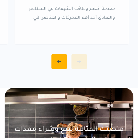
مقدمة: تعتبر وظائف الشيفات في المطاعم
والفنادق أحد أهم المحركات والعناصر التي
تجعل تجربة الطعام والإقامة للضيوف لا
تُنسى. إن الشيفات ليسوا مجرد طهاة، بل
هم فنانون يجمعون بين المهارة الفنية
والإبداع لتقديم تجارب طهو فريدة وراقية.
تنوع الوظائف: تمتد وظائف الشيفات
لتشمل مجموعة واسعة من التخصصات،
مثل الشيف التنفيذي، وشيف الحلويات،
وشيف الصوص، وشيف […]
منصتك المثالية لبيع وشراء معدات