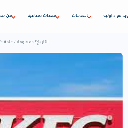
يد مواد اولية
الخدمات
معدات صناعية
من نح
مطاعم kfc التاريخ؟ ومعلومات عامة