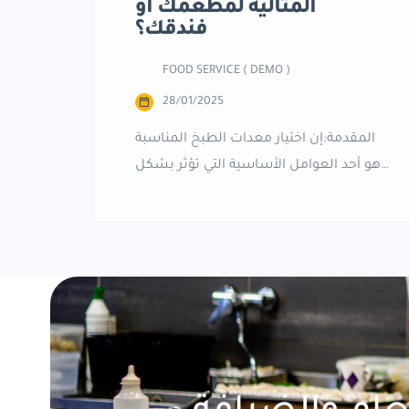
المثالية لمطعمك أو
فندقك؟
FOOD SERVICE ( DEMO )
28/01/2025
المقدمة:إن اختيار معدات الطبخ المناسبة
هو أحد العوامل الأساسية التي تؤثر بشكل
كبير على كفاءة المطعم أو الفندق وجودة
الطعام المقدم. سواء كنت تدير مطعمًا
صغيرًا أو فندقًا كبيرًا، فإن اختيار المعدات
المناسبة يمكن أن يعزز الإنتاجية ويساهم
في تقديم تجربة مميزة للزبائن. 4. الكفاءة
في استهلاك الطاقة: اختيار معدات موفرة
للطاقة يمكن أن يساعد […]