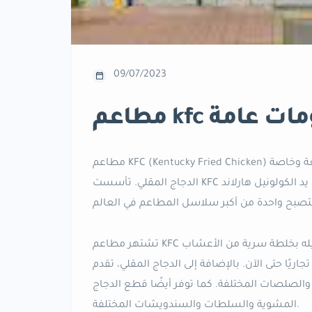
09/07/2023
ومعلومات عامة
مطاعم KFC (Kentucky Fried Chicken) هي سلسلة مطاعم عالمية مشهورة بتقديم الوجبات السريعة وخاصة
الدجاج المقلي. تأسست KFC في عام 1930 في مدينة كوربن في ولاية كنتاكي الأمريكية على يد الكولونيل هارلاند
تشتهر مطاعم KFC بوجبتها الرئيسية وهي الدجاج المقلي الشهير الذي يتم تتبيله بخلطة سرية من الأعشاب
حتى الآن. بالإضافة إلى الدجاج المقلي، تقدم KFC مجموعة متنوعة من الوجبات
والصلصات المختلفة. كما توفر أيضًا قطع الدجاج
المشوية والسلطات والسندويشات المختلفة.