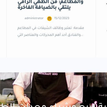
والمطاعم: فن الطهي الراقي
يلتقي بالضيافة الفاخرة
administrator
15/12/2023
قديمًا
مقدمة: تعتبر وظائف الشيفات في المطاعم
والفنادق أحد أهم المحركات والعناصر التي
تجعل تجربة الطعام والإقامة للضيوف لا
تُنسى. إن الشيفات ليسوا مجرد طهاة، بل
هم فنانون يجمعون بين المهارة الفنية
والإبداع لتقديم تجارب طهو فريدة وراقية.
تنوع الوظائف: تمتد وظائف الشيفات
لتشمل مجموعة واسعة من التخصصات،
مثل الشيف التنفيذي، وشيف الحلويات،
وشيف الصوص، وشيف […]