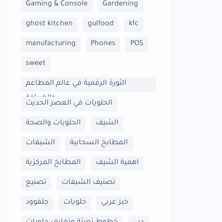
Gaming & Console
Gardening
ghost kitchen
gulfood
kfc
manufacturing
Phones
POS
sweet
الثورة الرقمية في عالم المطاعم
والضيافة
الحلويات في العصر الحديث
الشيف
الحلويات والصحة
المطابخ السحابية
الشيفات
اهمية الشيف
المطابخ المركزية
تصنيف الشيفات
تصنيع
خبز عربي
حلويات
جلفوود