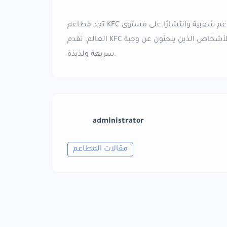
تجد مطاعم KFC في معظم دول العالم، وتعتبر واحدة من أكثر سلاسل المطاعم شعبية وانتشارًا على مستوى
العالم. تقدم KFC تجربة تناول طعام سريعة وشهية، وتعتبر وجباتها مثالية للأشخاص الذين يبحثون عن وجبة
سريعة ولذيذة.
administrator
مقالات المطاعم